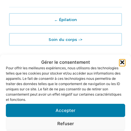
← Épilation
Soin du corps ->
Gérer le consentement
Pour offrir les meilleures expériences, nous utilisons des technologies
telles que les cookies pour stocker et/ou accéder aux informations des
appareils. Le fait de consentir à ces technologies nous permettra de
traiter des données telles que le comportement de navigation ou les ID
uniques sur ce site. Le fait de ne pas consentir ou de retirer son
consentement peut avoir un effet négatif sur certaines caractéristiques
et fonctions.
Accepter
23 rue Porte de la Monnaie, 33800 Bordeaux
05 56 92 83 76
- belleaunaturel.bx2@gmail.com
Refuser
Mar, Jeu, Ven, Sam -
9h00 - 19h30