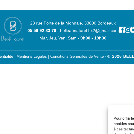
23 rue Porte de la Monnaie, 33800 Bordeaux
05 56 92 83 76
- belleaunaturel.bx2@gmail.com
Mar, Jeu, Ven, Sam -
9h00 - 19h30
entialité
|
Mentions Légales
|
Conditions Générales de Vente
-
© 2026 BEL
Pour offrir 
cookies pour
à ces techn