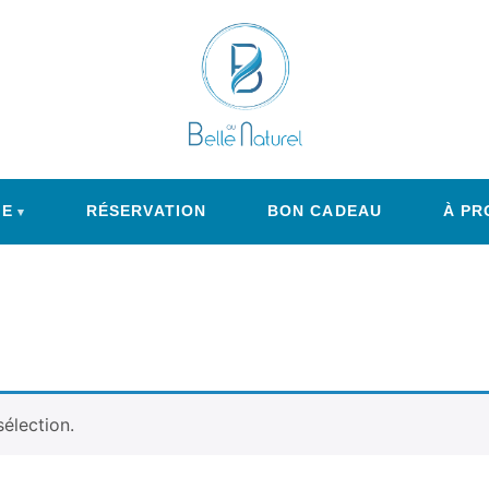
E
RÉSERVATION
BON CADEAU
À PR
élection.