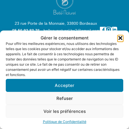
23 rue Porte de la Monnaie, 33800 Bordeaux
05 56 92 83 76
- belleaunaturel.bx2@gmail.com
Gérer le consentement
Mar, Jeu, Ven, Sam -
9h00 - 19h30
Pour offrir les meilleures expériences, nous utilisons des technologies
telles que les cookies pour stocker et/ou accéder aux informations des
Politique de Confidentialité
|
Mentions Légales
|
Conditions Générales
appareils. Le fait de consentir à ces technologies nous permettra de
de Vente
-
© 2026 BELLE AU NATUREL
traiter des données telles que le comportement de navigation ou les ID
uniques sur ce site. Le fait de ne pas consentir ou de retirer son
consentement peut avoir un effet négatif sur certaines caractéristiques
et fonctions.
Accepter
Refuser
0
Voir les préférences
Politique de Confidentialité